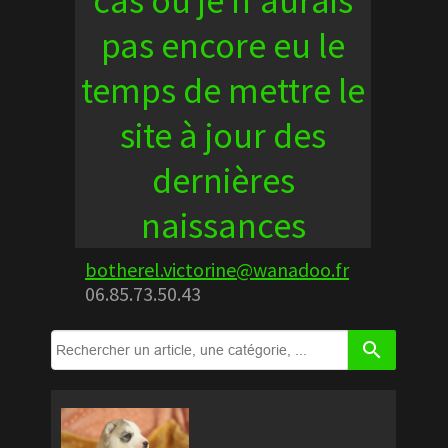
cas où je n'aurais
pas encore eu le
temps de mettre le
site à jour des
dernières
naissances
botherel.victorine@wanadoo.fr
06.85.73.50.43
search